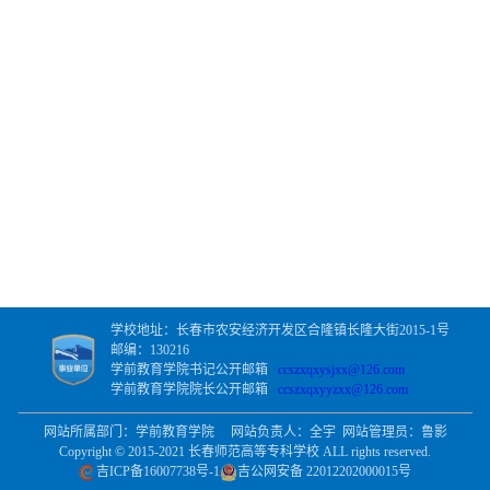
学校地址：长春市农安经济开发区合隆镇长隆大街2015-1号
邮编：130216
学前教育学院书记公开邮箱
ccszxqxysjxx@126.com
学前教育学院院长公开邮箱
ccszxqxyyzxx@126.com
网站所属部门：学前教育学院 网站负责人：全宇 网站管理员：鲁影
Copyright © 2015-2021 长春师范高等专科学校 ALL rights reserved.
吉ICP备16007738号-1
吉公网安备 22012202000015号