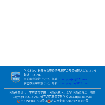
学校地址：长春市农安经济开发区合隆镇长隆大街2015-1号
邮编：130216
学前教育学院书记公开邮箱
ccszxqxysjxx@126.com
学前教育学院院长公开邮箱
ccszxqxyyzxx@126.com
网站所属部门：学前教育学院 网站负责人：全宇 网站管理员：鲁影
Copyright © 2015-2021 长春师范高等专科学校 ALL rights reserved.
吉ICP备16007738号-1
吉公网安备 22012202000015号