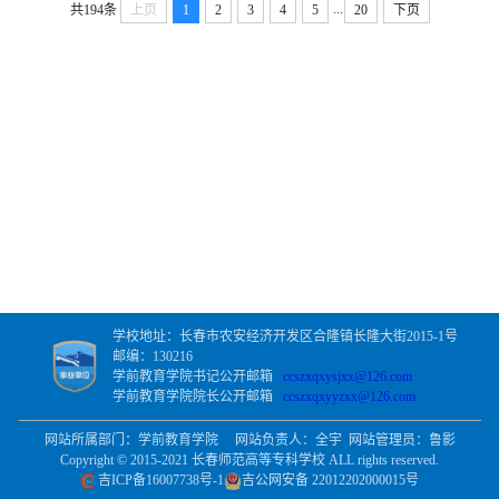
...
共194条
上页
1
2
3
4
5
20
下页
学校地址：长春市农安经济开发区合隆镇长隆大街2015-1号
邮编：130216
学前教育学院书记公开邮箱
ccszxqxysjxx@126.com
学前教育学院院长公开邮箱
ccszxqxyyzxx@126.com
网站所属部门：学前教育学院 网站负责人：全宇 网站管理员：鲁影
Copyright © 2015-2021 长春师范高等专科学校 ALL rights reserved.
吉ICP备16007738号-1
吉公网安备 22012202000015号