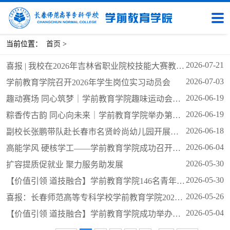
当前位置：
首页
>
2026-07-21
喜报 | 我校在2026年吉林省职业院校技能大赛教学能力比赛中荣获一等奖
2026-07-03
学前教育学院召开2026年学生岗位实习动员会
2026-06-19
趣动赛场 同心筑梦｜学前教育学院趣味运动会圆满落幕
2026-06-19
粽香传古韵 同心向未来｜学前教育学院举办第四届“粽香雅韵”端午节主题文艺汇演
2026-06-18
副校长张鹏带队赴长春市名贤岭尚幼儿园开展访企拓岗专项行动
2026-06-04
高能学风 硬核学工——学前教育学院成功召开学工现场会
2026-05-30
扩容提质促就业 聚力服务助发展
2026-05-30
【价值引领 道技融合】学前教育学院146名青年志愿者护航长春市第五届编程大赛
2026-05-26
喜报：长春师范高等专科学校学前教育学院2026年“专升本”喜获佳绩
2026-05-04
【价值引领 道技融合】学前教育学院成功举办青马工程暨学生骨干培训活动